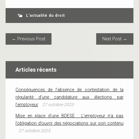
L'actualité du droit
POST NAVIGATION
← Previous Post
Next Post →
Articles récents
Conséquences de l’absence de contestation de la
régularité d’une candidature aux élections par
l’employeur
27 octobre 2023
Mise en place d’une BDESE : L’employeur n’a pas
l’obligation d’ouvrir des négociations sur son contenu
27 octobre 2023