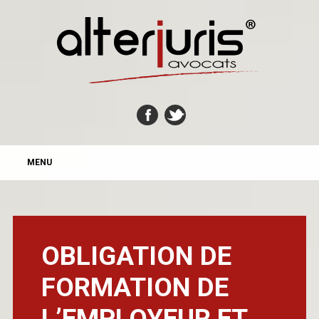
MAIN MENU
Skip
MENU
to
content
OBLIGATION DE
FORMATION DE
L’EMPLOYEUR ET