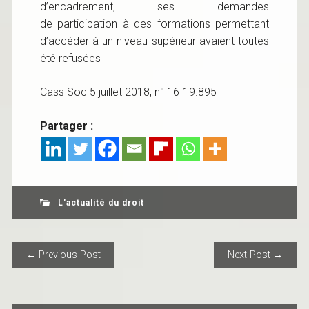
d’encadrement, ses demandes
de participation à des formations permettant
d’accéder à un niveau supérieur avaient toutes
été refusées
Cass Soc 5 juillet 2018, n° 16-19.895
Partager :
L'actualité du droit
POST NAVIGATION
← Previous Post
Next Post →