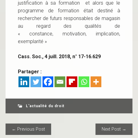
justification à sa formation et alors que le
programme de formation était destiné à
rechercher de futurs responsables de magasin
au regard des qualités de
« constance, motivation, implication,
exemplarité »
Cass. Soc., 4 juill. 2018, n° 17-16.629
Partager :
L'actualité du droit
POST NAVIGATION
← Previous Post
Next Post →