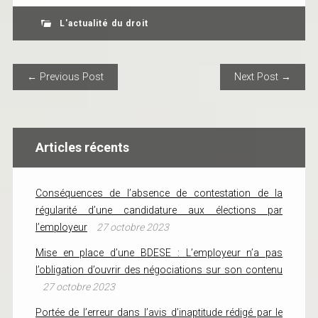
L'actualité du droit
POST NAVIGATION
← Previous Post
Next Post →
Articles récents
Conséquences de l’absence de contestation de la
régularité d’une candidature aux élections par
l’employeur
27 octobre 2023
Mise en place d’une BDESE : L’employeur n’a pas
l’obligation d’ouvrir des négociations sur son contenu
27 octobre 2023
Portée de l’erreur dans l’avis d’inaptitude rédigé par le