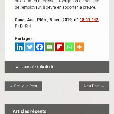
droit commun régissant l’obligation de sécurité
de l’employeur. Il devra en apporter la preuve.
Cass. Ass.
Plén., 5 avr. 2019, n°
18-17.442
,
P+B+R+I
Partager :
L'actualité du droit
POST NAVIGATION
← Previous Post
Next Post →
Articles récents