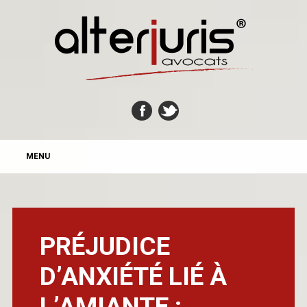
MAIN MENU
Skip
MENU
to
content
PRÉJUDICE
D’ANXIÉTÉ LIÉ À
L’AMIANTE :